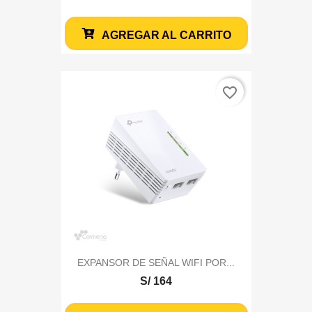
AGREGAR AL CARRITO
favorite_border
EXPANSOR DE SEÑAL WIFI POR...
S/ 164