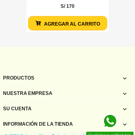
S/ 170
AGREGAR AL CARRITO

PRODUCTOS

NUESTRA EMPRESA

SU CUENTA
keyboard_arrow_down
INFORMACIÓN DE LA TIENDA