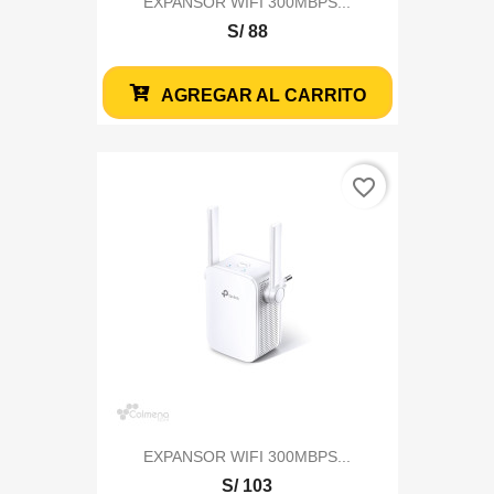
EXPANSOR WIFI 300MBPS...
S/ 88
AGREGAR AL CARRITO
favorite_border
EXPANSOR WIFI 300MBPS...
S/ 103