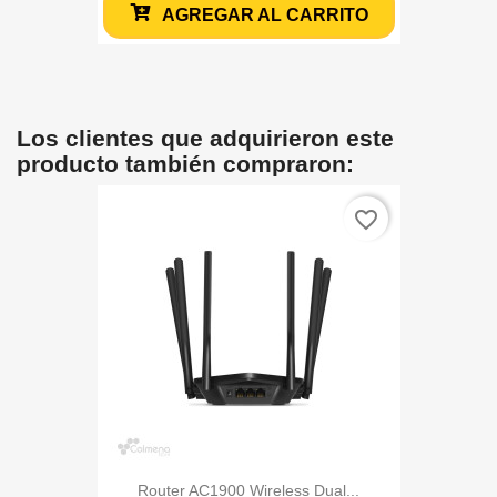
AGREGAR AL CARRITO
Los clientes que adquirieron este
producto también compraron:
favorite_border
Router AC1900 Wireless Dual...