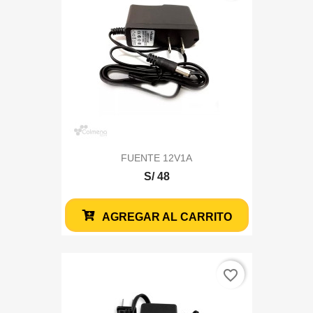
FUENTE 12V1A
S/ 48
AGREGAR AL CARRITO
favorite_border