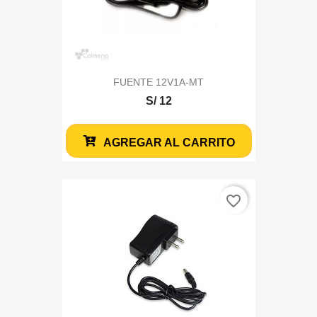
FUENTE 12V1A-MT
S/ 12
AGREGAR AL CARRITO
favorite_border