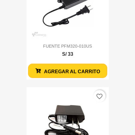
FUENTE PFM320-010US
S/ 33
AGREGAR AL CARRITO
favorite_border