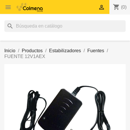
shopping_cart


(0)
search
Inicio
Productos
Estabilizadores
Fuentes
FUENTE 12V1AEX