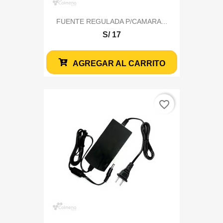
FUENTE REGULADA P/CAMARA...
S/ 17
AGREGAR AL CARRITO
favorite_border