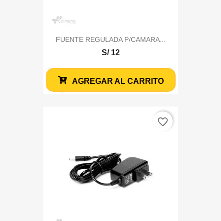
FUENTE REGULADA P/CAMARA...
S/ 12
AGREGAR AL CARRITO
favorite_border